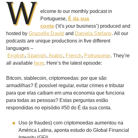
W
elcome to our monthly podcast in
Portuguese,
É da sua
conta
(‘it’s
your
business’) produced and
hosted by
Grazielle David
and
Daniela Stefano
. All our
podcasts are unique productions in five different
languages –
English
,
Spanish
,
Arabic
,
French
,
Portuguese
. They’re
all available
here
. Here’s the latest episode:
Bitcoin, stablecoin, criptomoedas: por que são
armadilhas? É possível regular, evitar crimes e tributar
para que elas caibam em uma economia que funciona
para todas as pessoas? Estas perguntas estão
respondidas no episódio #50 do É da sua conta.
Uso (e fraudes) com criptomoedas aumentou na
América Latina, aponta estudo do Global Financial
Integrity (GFI)