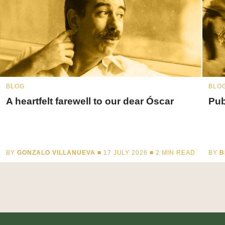
BLOG
BLO
A heartfelt farewell to our dear Óscar
Pub
BY
GONZALO VILLANUEVA
■ 17 JULY 2026 ■
2
MIN READ
BY
B