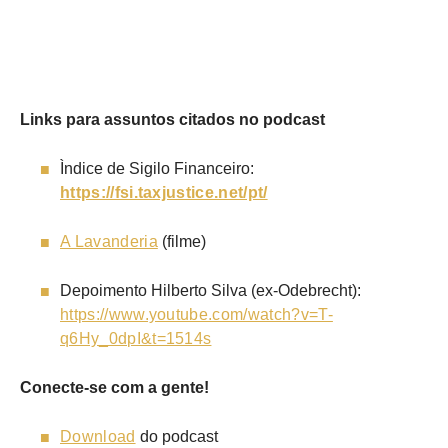
Links para assuntos citados no podcast
Ìndice de Sigilo Financeiro:
https://fsi.taxjustice.net/pt/
A Lavanderia
(filme)
Depoimento Hilberto Silva (ex-Odebrecht):
https://www.youtube.com/watch?v=T-
q6Hy_0dpI&t=1514s
Conecte-se com a gente!
Download
do podcast