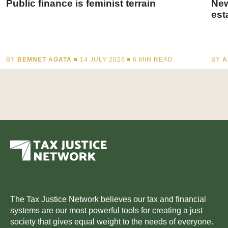
Public finance is feminist terrain
New
est
BY
BEMNET AGATA
■ 14 JULY 2026 ■
6
MIN READ
BY
A
The Tax Justice Network believes our tax and financial
systems are our most powerful tools for creating a just
society that gives equal weight to the needs of everyone.