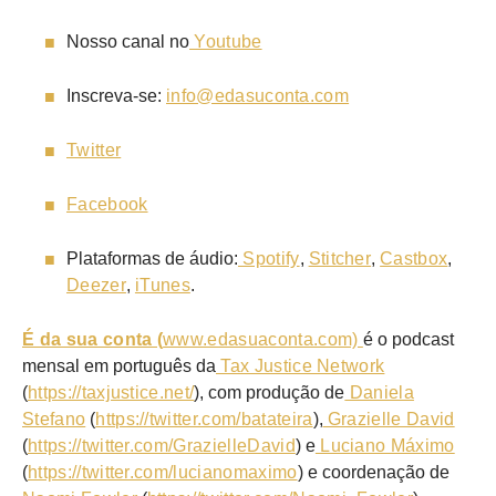
Nosso canal no
Youtube
Inscreva-se:
info@edasuconta.com
Twitter
Facebook
Plataformas de áudio:
Spotify
,
Stitcher
,
Castbox
,
Deezer
,
iTunes
.
É da sua conta (
www.edasuaconta.com)
é o podcast
mensal em português da
Tax Justice Network
(
https://taxjustice.net/
), com produção de
Daniela
Stefano
(
https://twitter.com/batateira
),
Grazielle David
(
https://twitter.com/GrazielleDavid
) e
Luciano Máximo
(
https://twitter.com/lucianomaximo
) e coordenação de