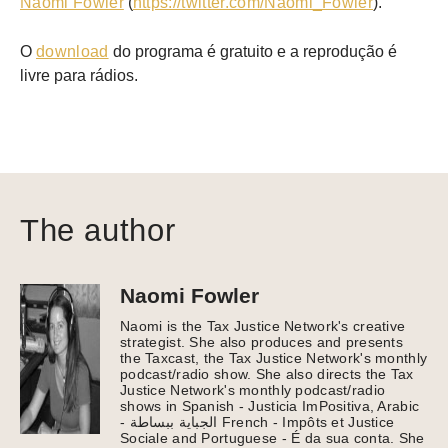
Naomi Fowler
(
https://twitter.com/Naomi_Fowler
).
O
download
do programa é gratuito e a reprodução é
livre para rádios.
The author
Naomi Fowler
Naomi is the Tax Justice Network's creative
strategist. She also produces and presents
the Taxcast, the Tax Justice Network's monthly
podcast/radio show. She also directs the Tax
Justice Network's monthly podcast/radio
shows in Spanish - Justicia ImPositiva, Arabic
- الجباية ببساطة French - Impôts et Justice
Sociale and Portuguese - É da sua conta. She