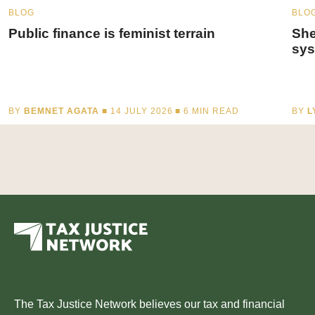
BLOG
BLO
Public finance is feminist terrain
She
sys
BY
BEMNET AGATA
■ 14 JULY 2026 ■
6
MIN READ
BY
L
The Tax Justice Network believes our tax and financial