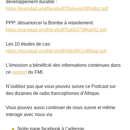
développement durable :
https://eurodad.org/files/pdf/55deea6309dbd.pdf
PPP: désamorcer la Bombe à retardement:
https://eurodad.org/files/pdf/5a6b370f4ab52.pdf
Les 10 études de cas:
https://eurodad.org/files/pdf/5bbdf41cd8baa.pdf
L’émission a bénéficié des informations contenues dans
ce
rapport
du FMI.
N’oubliez pas que vous pouvez suivre ce Podcast sur
des dizaines de radio francophones d’Afrique.
Vous pouvez aussi continuer de nous suivre et même
interagir avec nous via
Notre page facebook à l’adresse