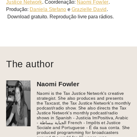
Justice Network
. Coordenação:
Naomi Fowler
.
Produção:
Daniela Stefano
e
Grazielle David
.
Download gratuito. Reprodução livre para rádios.
The author
Naomi Fowler
Naomi is the Tax Justice Network's creative
strategist. She also produces and presents
the Taxcast, the Tax Justice Network's monthly
podcast/radio show. She also directs the Tax
Justice Network's monthly podcast/radio
shows in Spanish - Justicia ImPositiva, Arabic
- الجباية ببساطة French - Impôts et Justice
Sociale and Portuguese - É da sua conta. She
produced programming for broadcasters