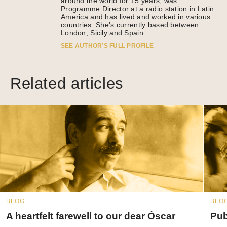
around the world for 15 years, was
Programme Director at a radio station in Latin
America and has lived and worked in various
countries. She's currently based between
London, Sicily and Spain.
SEE AUTHOR’S FULL PROFILE
Related articles
BLOG
BLO
A heartfelt farewell to our dear Óscar
Pub