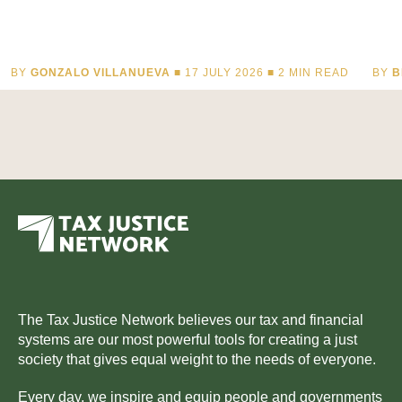
BY
GONZALO VILLANUEVA
■ 17 JULY 2026 ■
2
MIN READ
BY
B
The Tax Justice Network believes our tax and financial
systems are our most powerful tools for creating a just
society that gives equal weight to the needs of everyone.
Every day, we inspire and equip people and governments