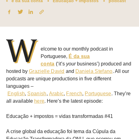
e da sua conta
Educação + impostos
podcast
W
elcome to our monthly podcast in
Portuguese,
É da sua
conta
(‘it’s
your
business’) produced and
hosted by
Grazielle David
and
Daniela Stefano
. All our
podcasts are unique productions in five different
languages –
English
,
Spanish
,
Arabic
,
French
,
Portuguese
. They’re
all available
here
. Here’s the latest episode:
Educação + impostos = vidas transformadas #41
A crise global da educação foi tema da Cúpula da
Educação Transformadora da ONU, que ocorreu em