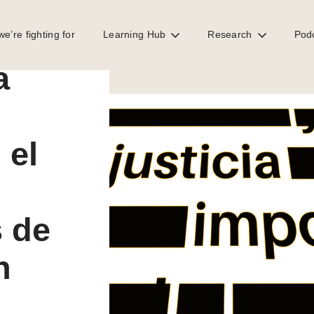
ge
e’re fighting for
Learning Hub
Research
Pod
sticia ImPositiva: Los Pandora Papers, el Bitcoin en El Salvador y crisis
a
 el
s de
n