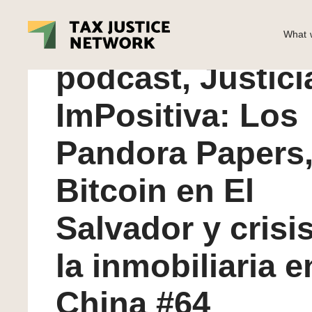
October 2021
Spanish langua
What w
Naomi Fowler
■ October 2021 Spanish language podcast, Ju
podcast, Justici
BLOG
ImPositiva: Los
Pandora Papers,
Bitcoin en El
Salvador y crisi
la inmobiliaria e
China #64