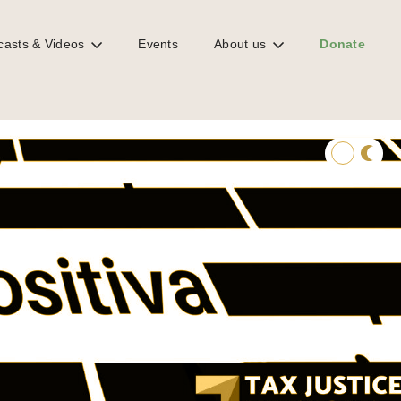
casts & Videos
Events
About us
Donate
 de la inmobiliaria en China #64