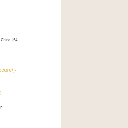
n China #64
ecure/j-
s
r