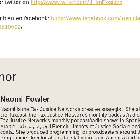
r twitter en
http://www.twitter.com/J_ImPositiva
mbien en facebook:
https://www.facebook.com/Justicia
0510982
/
hor
Naomi Fowler
Naomi is the Tax Justice Network's creative strategist. She 
the Taxcast, the Tax Justice Network's monthly podcast/radio
Tax Justice Network's monthly podcast/radio shows in Spanish
Arabic - الجباية ببساطة French - Impôts et Justice Sociale and Portuguese - É da sua
conta. She produced programming for broadcasters around th
Programme Director at a radio station in Latin America and 