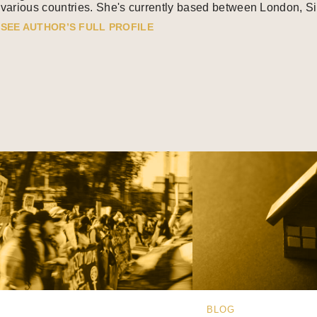
various countries. She's currently based between London, Si
SEE AUTHOR’S FULL PROFILE
BLOG