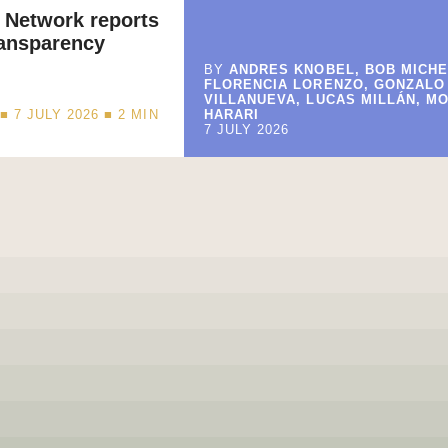
 Network reports
ransparency
BY
ANDRES KNOBEL, BOB MICHE
FLORENCIA LORENZO, GONZALO
VILLANUEVA, LUCAS MILLÁN, M
■ 7 JULY 2026 ■
2
MIN
HARARI
7 JULY 2026