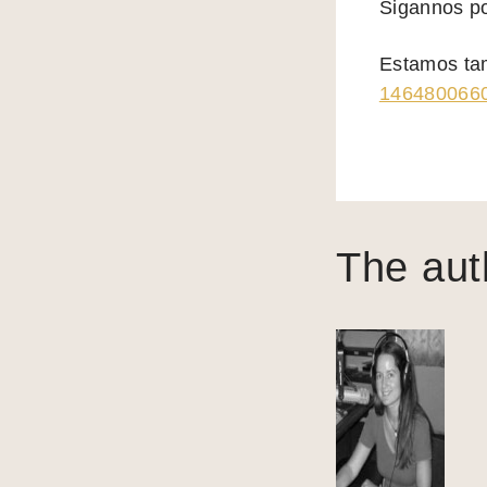
Sigannos po
Estamos ta
146480066
The aut