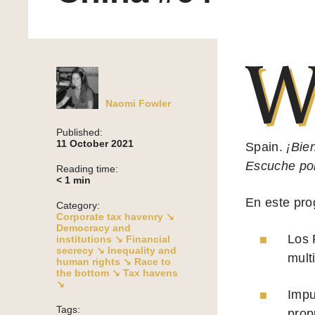
Naomi Fowler
Published:
11 October 2021
Spain.
¡Bie
Escuche por
Reading time:
< 1
min
En este pr
Category:
Corporate tax havenry ↘
Democracy and
Los 
institutions ↘
Financial
secrecy ↘
Inequality and
mult
human rights ↘
Race to
the bottom ↘
Tax havens
↘
Impu
Tags:
prop