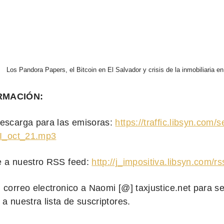
Los Pandora Papers, el Bitcoin en El Salvador y crisis de la inmobiliaria e
RMACIÓN:
escarga para las emisoras:
https://traffic.libsyn.com/s
JI_oct_21.mp3
e a nuestro RSS feed:
http://j_impositiva.libsyn.com/rs
 correo electronico a Naomi [@] taxjustice.net para se
a nuestra lista de suscriptores.