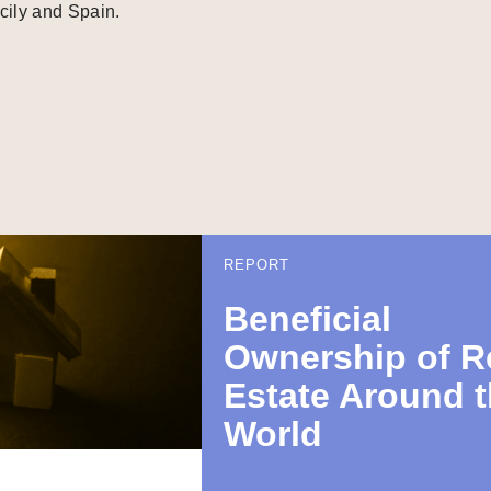
cily and Spain.
REPORT
Beneficial
Ownership of R
Estate Around 
World