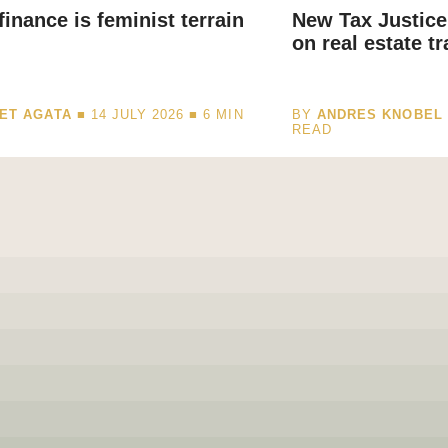
finance is feminist terrain
New Tax Justice
on real estate t
ET AGATA
■ 14 JULY 2026 ■
6
MIN
BY
ANDRES KNOBEL
READ