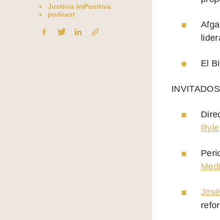
Justicia ImPositiva
podcast
Afga
lide
El B
INVITADOS
Dire
Ryle
Peri
Med
José
refo