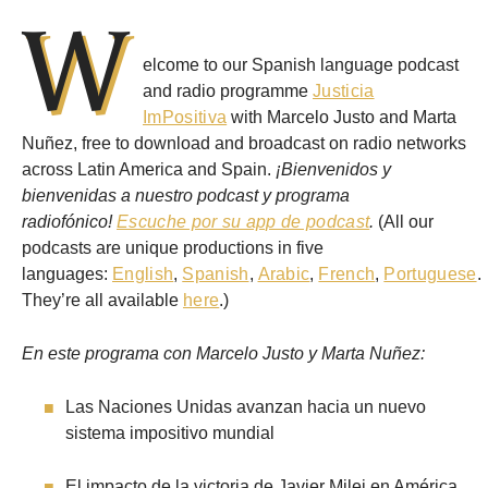
W
elcome to our Spanish language podcast
and radio programme
Justicia
ImPositiva
with Marcelo Justo and Marta
Nuñez, free to download and broadcast on radio networks
across Latin America and Spain.
¡Bienvenidos y
bienvenidas a nuestro podcast y programa
radiofónico!
Escuche por su app de podcast
.
(All our
podcasts are unique productions in five
languages:
English
,
Spanish
,
Arabic
,
French
,
Portuguese
.
They’re all available
here
.)
En este programa con Marcelo Justo y Marta Nuñez:
Las Naciones Unidas avanzan hacia un nuevo
sistema impositivo mundial
El impacto de la victoria de Javier Milei en América