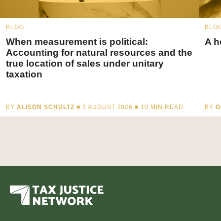
BLOG
BLO
When measurement is political:
A h
Accounting for natural resources and the
true location of sales under unitary
taxation
BY
ALISON SCHULTZ
■ 3 AUGUST 2026 ■
10
MIN READ
BY
G