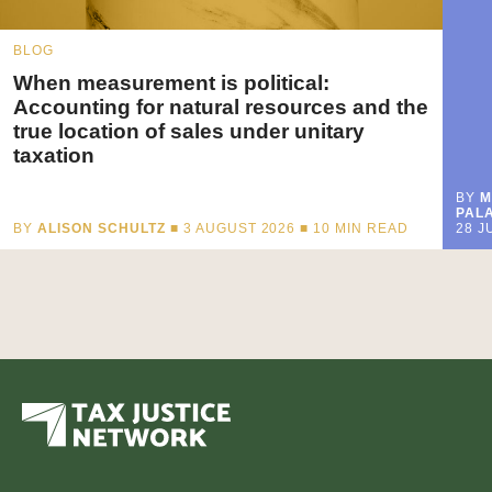
BLOG
When measurement is political:
Accounting for natural resources and the
true location of sales under unitary
taxation
BY
M
PALA
BY
ALISON SCHULTZ
■ 3 AUGUST 2026 ■
10
MIN READ
28 J