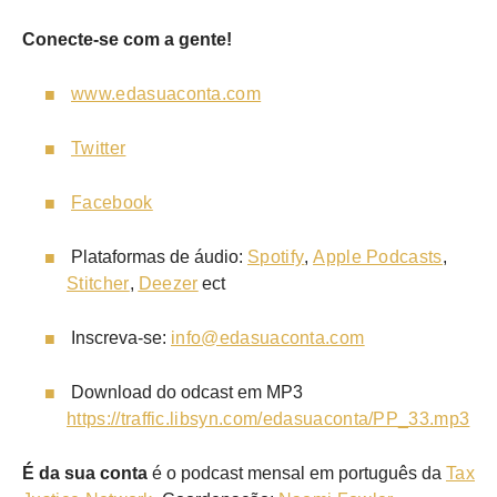
Conecte-se com a gente!
www.edasuaconta.com
Twitter
Facebook
Plataformas de áudio:
Spotify
,
Apple Podcasts
,
Stitcher
,
Deezer
ect
Inscreva-se:
info@edasuaconta.com
Download do odcast em MP3
https://traffic.libsyn.com/edasuaconta/PP_33.mp3
É da sua conta
é o podcast mensal em português da
Tax