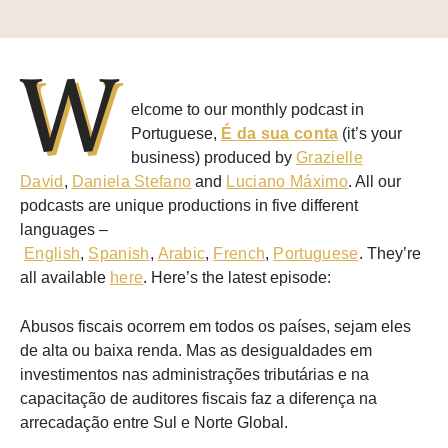
W
elcome to our monthly podcast in
Portuguese,
É da sua conta
(it’s your
business) produced by
Grazielle
David
,
Daniela Stefano
and
Luciano Máximo
. All our
podcasts are unique productions in five different
languages –
English
,
Spanish
,
Arabic
,
French
,
Portuguese
. They’re
all available
here
. Here’s the latest episode:
Abusos fiscais ocorrem em todos os países, sejam eles
de alta ou baixa renda. Mas as desigualdades em
investimentos nas administrações tributárias e na
capacitação de auditores fiscais faz a diferença na
arrecadação entre Sul e Norte Global.