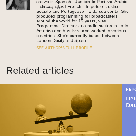
shows in Spanish - Justicia ImPositiva, Arabic
- الجباية ببساطة French - Impôts et Justice
Sociale and Portuguese - É da sua conta. She
produced programming for broadcasters
around the world for 15 years, was
Programme Director at a radio station in Latin
America and has lived and worked in various
countries. She's currently based between
London, Sicily and Spain.
SEE AUTHOR’S FULL PROFILE
Related articles
REP
Det
Dat