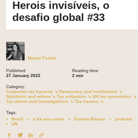
Herois invisíveis, o
desafio global #33
Naomi Fowler
Published:
Reading time:
27 January 2022
2
min
Category:
Corporate tax havenry ↘
Democracy and institutions ↘
Solutions and reform ↘
Tax collectors ↘
UN tax convention ↘
Tax abuse and investigations ↘
Tax havens ↘
Tags:
Brazil
e da sua conta
Guinea-Bissau
podcast
UN