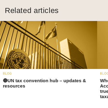
Related articles
BLOG
BLO
🔴UN tax convention hub – updates &
Whe
resources
Acc
tru
tax