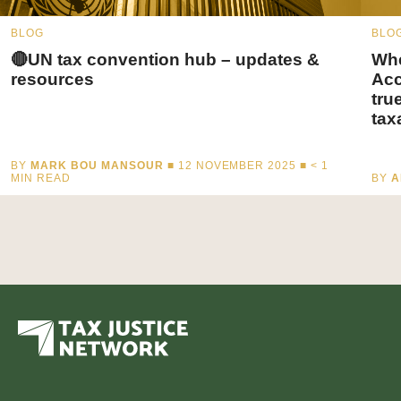
BLOG
BLO
🔴UN tax convention hub – updates &
Whe
resources
Acc
tru
tax
BY
MARK BOU MANSOUR
■ 12 NOVEMBER 2025 ■
< 1
MIN READ
BY
A