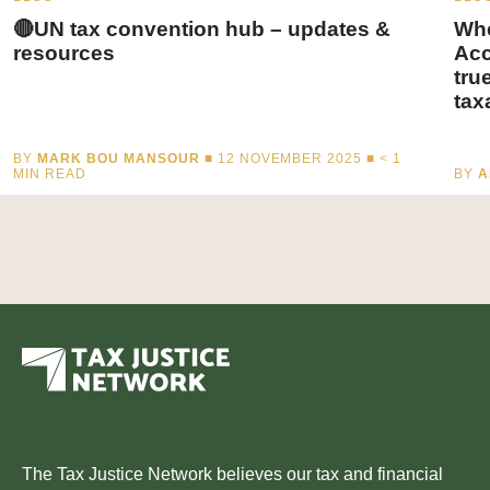
🔴UN tax convention hub – updates &
Whe
resources
Acc
tru
tax
BY
MARK BOU MANSOUR
■ 12 NOVEMBER 2025 ■
< 1
MIN READ
BY
A
The Tax Justice Network believes our tax and financial