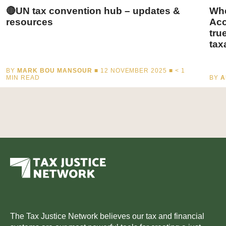
🔴UN tax convention hub – updates &
Whe
resources
Acc
tru
tax
BY
MARK BOU MANSOUR
■ 12 NOVEMBER 2025 ■
< 1
MIN READ
BY
A
The Tax Justice Network believes our tax and financial